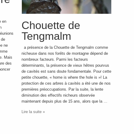
e en
Chouette de
n
Tengmalm
réunions
 de
ée ne
a présence de la Chouette de Tengmalm comme
comme
nicheuse dans nos forêts de montagne dépend de
e. Mais
nombreux facteurs. Parmi les facteurs
ture des
déterminants, la présence de vieux hêtres pourvus
noncer
de cavités est sans doute fondamentale. Pour cette
…
petite chouette, « home is where the hole is »! La
protection de ces arbres à cavités a été une de nos
premières préoccupations. Par la suite, la lente
diminution des effectifs nicheurs observée
maintenant depuis plus de 15 ans, alors que la …
Lire la suite »