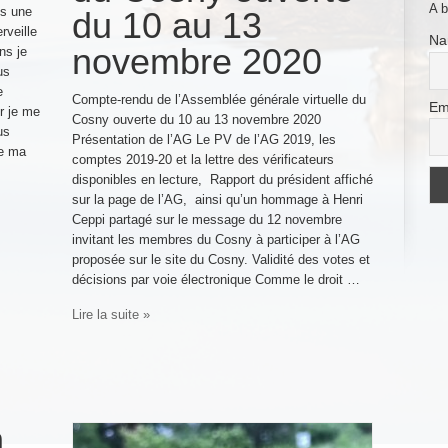
A b
us une
du 10 au 13
rveille
Na
novembre 2020
ns je
us
e
Compte-rendu de l’Assemblée générale virtuelle du
Em
er je me
Cosny ouverte du 10 au 13 novembre 2020
us
Présentation de l’AG Le PV de l’AG 2019, les
ue ma
comptes 2019-20 et la lettre des vérificateurs
disponibles en lecture, Rapport du président affiché
sur la page de l’AG, ainsi qu’un hommage à Henri
Ceppi partagé sur le message du 12 novembre
invitant les membres du Cosny à participer à l’AG
proposée sur le site du Cosny. Validité des votes et
décisions par voie électronique Comme le droit …
Lire la suite »
n