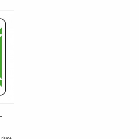
-
ourisme