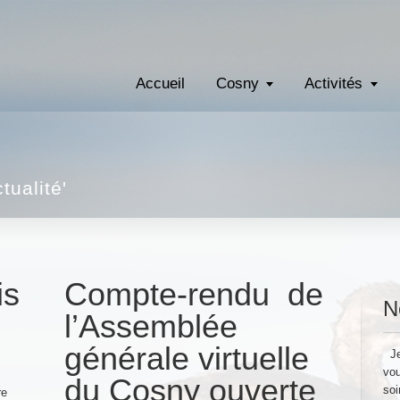
Accueil
Cosny
Activités
tualité'
is
Compte-rendu de
N
l’Assemblée
générale virtuelle
Je 
vou
du Cosny ouverte
soi
re