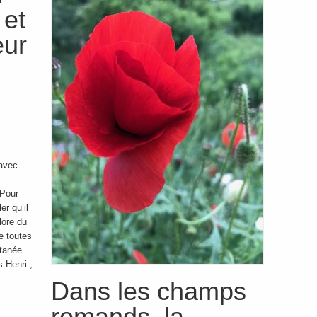
 et
eur
 avec
 Pour
er qu’il
lore du
de toutes
ntanée
 Henri ,
Dans les champs
romands, la